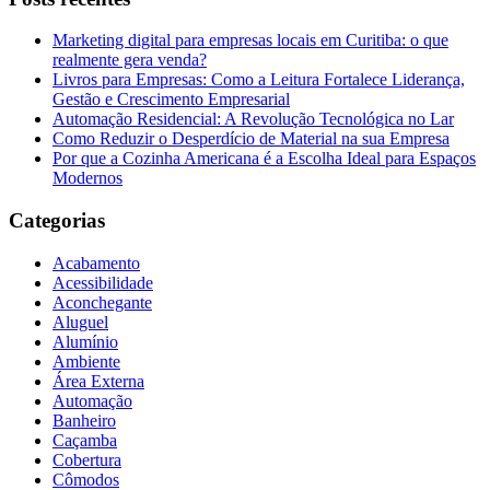
Marketing digital para empresas locais em Curitiba: o que
realmente gera venda?
Livros para Empresas: Como a Leitura Fortalece Liderança,
Gestão e Crescimento Empresarial
Automação Residencial: A Revolução Tecnológica no Lar
Como Reduzir o Desperdício de Material na sua Empresa
Por que a Cozinha Americana é a Escolha Ideal para Espaços
Modernos
Categorias
Acabamento
Acessibilidade
Aconchegante
Aluguel
Alumínio
Ambiente
Área Externa
Automação
Banheiro
Caçamba
Cobertura
Cômodos