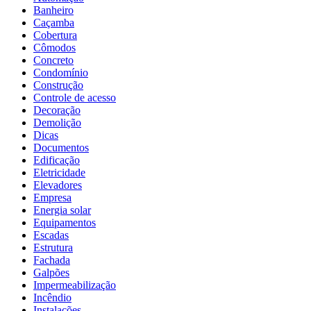
Banheiro
Caçamba
Cobertura
Cômodos
Concreto
Condomínio
Construção
Controle de acesso
Decoração
Demolição
Dicas
Documentos
Edificação
Eletricidade
Elevadores
Empresa
Energia solar
Equipamentos
Escadas
Estrutura
Fachada
Galpões
Impermeabilização
Incêndio
Instalações