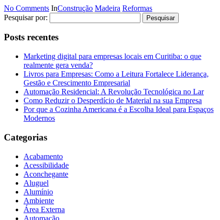
No Comments
In
Construção
Madeira
Reformas
Pesquisar por:
Posts recentes
Marketing digital para empresas locais em Curitiba: o que
realmente gera venda?
Livros para Empresas: Como a Leitura Fortalece Liderança,
Gestão e Crescimento Empresarial
Automação Residencial: A Revolução Tecnológica no Lar
Como Reduzir o Desperdício de Material na sua Empresa
Por que a Cozinha Americana é a Escolha Ideal para Espaços
Modernos
Categorias
Acabamento
Acessibilidade
Aconchegante
Aluguel
Alumínio
Ambiente
Área Externa
Automação