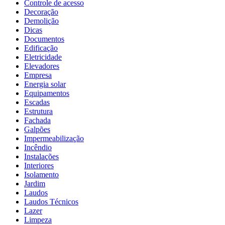
Controle de acesso
Decoração
Demolição
Dicas
Documentos
Edificação
Eletricidade
Elevadores
Empresa
Energia solar
Equipamentos
Escadas
Estrutura
Fachada
Galpões
Impermeabilização
Incêndio
Instalações
Interiores
Isolamento
Jardim
Laudos
Laudos Técnicos
Lazer
Limpeza