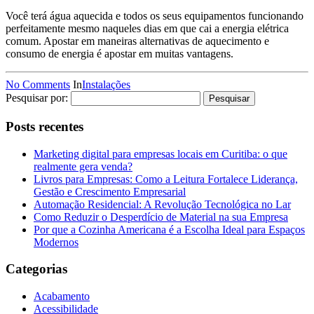
Você terá água aquecida e todos os seus equipamentos funcionando
perfeitamente mesmo naqueles dias em que cai a energia elétrica
comum. Apostar em maneiras alternativas de aquecimento e
consumo de energia é apostar em muitas vantagens.
No Comments
In
Instalações
Pesquisar por:
Posts recentes
Marketing digital para empresas locais em Curitiba: o que
realmente gera venda?
Livros para Empresas: Como a Leitura Fortalece Liderança,
Gestão e Crescimento Empresarial
Automação Residencial: A Revolução Tecnológica no Lar
Como Reduzir o Desperdício de Material na sua Empresa
Por que a Cozinha Americana é a Escolha Ideal para Espaços
Modernos
Categorias
Acabamento
Acessibilidade