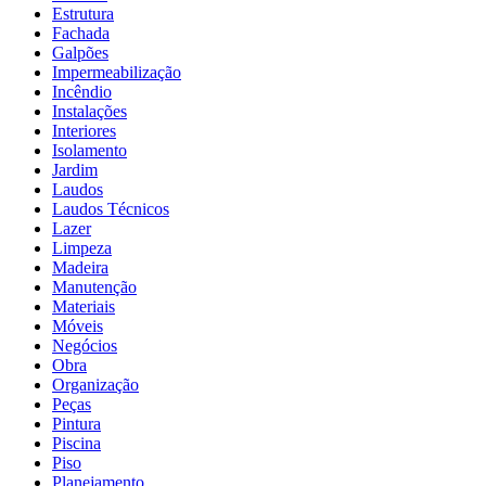
Estrutura
Fachada
Galpões
Impermeabilização
Incêndio
Instalações
Interiores
Isolamento
Jardim
Laudos
Laudos Técnicos
Lazer
Limpeza
Madeira
Manutenção
Materiais
Móveis
Negócios
Obra
Organização
Peças
Pintura
Piscina
Piso
Planejamento