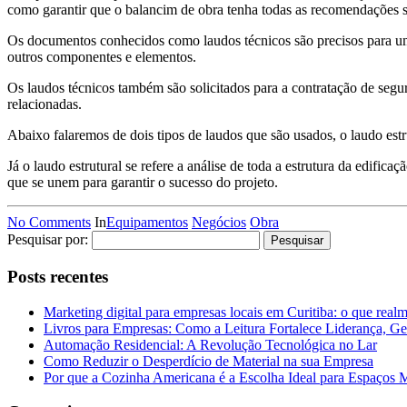
como garantir que o balancim de obra tenha todas as recomendações 
Os documentos conhecidos como laudos técnicos são precisos para uma 
outros componentes e elementos.
Os laudos técnicos também são solicitados para a contratação de seguro
relacionadas.
Abaixo falaremos de dois tipos de laudos que são usados, o laudo estr
Já o laudo estrutural se refere a análise de toda a estrutura da edif
que se unem para garantir o sucesso do projeto.
No Comments
In
Equipamentos
Negócios
Obra
Pesquisar por:
Posts recentes
Marketing digital para empresas locais em Curitiba: o que real
Livros para Empresas: Como a Leitura Fortalece Liderança, Ge
Automação Residencial: A Revolução Tecnológica no Lar
Como Reduzir o Desperdício de Material na sua Empresa
Por que a Cozinha Americana é a Escolha Ideal para Espaços