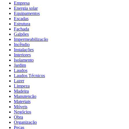
Empresa
Energia solar
Equipamentos
Escadas
Estrutura
Fachada
Galpões
Impermeabilização
Incêndio
Instalações
Interiores
Isolamento
Jardim
Laudos
Laudos Técnicos
Lazer
Limpeza
Madeira
Manutenção
Materiais
Móveis
Negócios
Obra
Organização
Peças