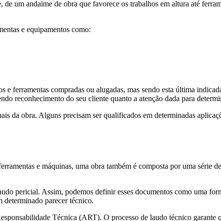
de um andaime de obra que favorece os trabalhos em altura até ferramen
amentas e equipamentos como:
ntos e ferramentas compradas ou alugadas, mas sendo esta última indica
azendo reconhecimento do seu cliente quanto a atenção dada para determ
s da obra. Alguns precisam ser qualificados em determinadas aplicações
erramentas e máquinas, uma obra também é composta por uma série de 
udo pericial. Assim, podemos definir esses documentos como uma forma d
m determinado parecer técnico.
ponsabilidade Técnica (ART). O processo de laudo técnico garante qu