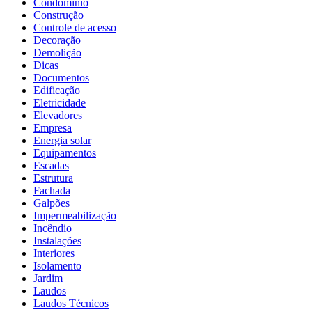
Condomínio
Construção
Controle de acesso
Decoração
Demolição
Dicas
Documentos
Edificação
Eletricidade
Elevadores
Empresa
Energia solar
Equipamentos
Escadas
Estrutura
Fachada
Galpões
Impermeabilização
Incêndio
Instalações
Interiores
Isolamento
Jardim
Laudos
Laudos Técnicos