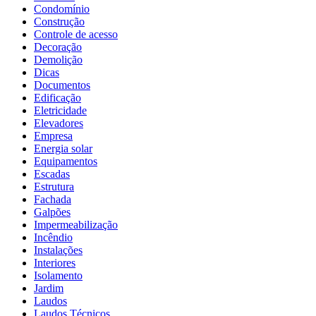
Condomínio
Construção
Controle de acesso
Decoração
Demolição
Dicas
Documentos
Edificação
Eletricidade
Elevadores
Empresa
Energia solar
Equipamentos
Escadas
Estrutura
Fachada
Galpões
Impermeabilização
Incêndio
Instalações
Interiores
Isolamento
Jardim
Laudos
Laudos Técnicos