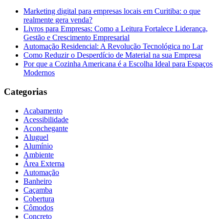
Marketing digital para empresas locais em Curitiba: o que
realmente gera venda?
Livros para Empresas: Como a Leitura Fortalece Liderança,
Gestão e Crescimento Empresarial
Automação Residencial: A Revolução Tecnológica no Lar
Como Reduzir o Desperdício de Material na sua Empresa
Por que a Cozinha Americana é a Escolha Ideal para Espaços
Modernos
Categorias
Acabamento
Acessibilidade
Aconchegante
Aluguel
Alumínio
Ambiente
Área Externa
Automação
Banheiro
Caçamba
Cobertura
Cômodos
Concreto