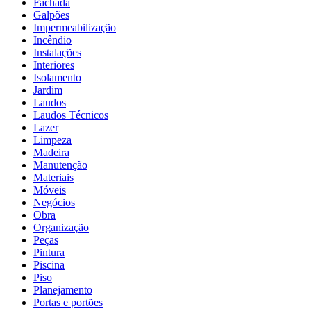
Fachada
Galpões
Impermeabilização
Incêndio
Instalações
Interiores
Isolamento
Jardim
Laudos
Laudos Técnicos
Lazer
Limpeza
Madeira
Manutenção
Materiais
Móveis
Negócios
Obra
Organização
Peças
Pintura
Piscina
Piso
Planejamento
Portas e portões