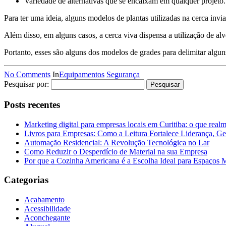
Variedade de alternativas que se encaixam em qualquer projeto.
Para ter uma ideia, alguns modelos de plantas utilizadas na cerca in
Além disso, em alguns casos, a cerca viva dispensa a utilização de al
Portanto, esses são alguns dos modelos de grades para delimitar algun
No Comments
In
Equipamentos
Segurança
Pesquisar por:
Posts recentes
Marketing digital para empresas locais em Curitiba: o que real
Livros para Empresas: Como a Leitura Fortalece Liderança, Ge
Automação Residencial: A Revolução Tecnológica no Lar
Como Reduzir o Desperdício de Material na sua Empresa
Por que a Cozinha Americana é a Escolha Ideal para Espaços
Categorias
Acabamento
Acessibilidade
Aconchegante