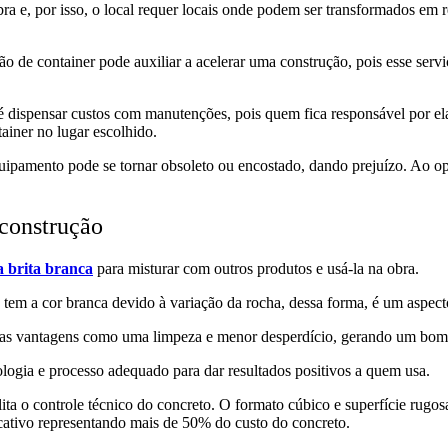
e, por isso, o local requer locais onde podem ser transformados em refe
ção de container pode auxiliar a acelerar uma construção, pois esse ser
é dispensar custos com manutenções, pois quem fica responsável por ela
ainer no lugar escolhido.
quipamento pode se tornar obsoleto ou encostado, dando prejuízo. Ao o
 construção
 brita branca
para misturar com outros produtos e usá-la na obra.
a, tem a cor branca devido à variação da rocha, dessa forma, é um aspec
ersas vantagens como uma limpeza e menor desperdício, gerando um bom 
ologia e processo adequado para dar resultados positivos a quem usa.
ta o controle técnico do concreto. O formato cúbico e superfície rugos
ativo representando mais de 50% do custo do concreto.