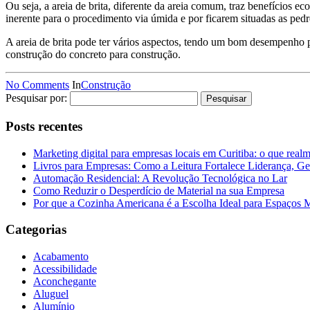
Ou seja, a areia de brita, diferente da areia comum, traz benefícios e
inerente para o procedimento via úmida e por ficarem situadas as ped
A areia de brita pode ter vários aspectos, tendo um bom desempenho p
construção do concreto para construção.
No Comments
In
Construção
Pesquisar por:
Posts recentes
Marketing digital para empresas locais em Curitiba: o que real
Livros para Empresas: Como a Leitura Fortalece Liderança, Ge
Automação Residencial: A Revolução Tecnológica no Lar
Como Reduzir o Desperdício de Material na sua Empresa
Por que a Cozinha Americana é a Escolha Ideal para Espaços
Categorias
Acabamento
Acessibilidade
Aconchegante
Aluguel
Alumínio