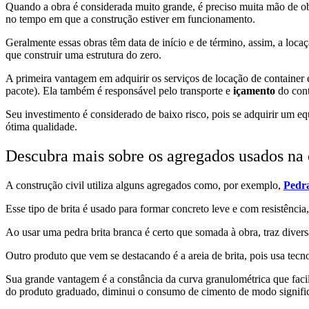
Quando a obra é considerada muito grande, é preciso muita mão de obra 
no tempo em que a construção estiver em funcionamento.
Geralmente essas obras têm data de início e de término, assim, a loca
que construir uma estrutura do zero.
A primeira vantagem em adquirir os serviços de locação de container 
pacote). Ela também é responsável pelo transporte e
içamento
do cont
Seu investimento é considerado de baixo risco, pois se adquirir um e
ótima qualidade.
Descubra mais sobre os agregados usados na
A construção civil utiliza alguns agregados como, por exemplo,
Pedra
Esse tipo de brita é usado para formar concreto leve e com resistênci
Ao usar uma pedra brita branca é certo que somada à obra, traz div
Outro produto que vem se destacando é a areia de brita, pois usa tecn
Sua grande vantagem é a constância da curva granulométrica que facili
do produto graduado, diminui o consumo de cimento de modo signific