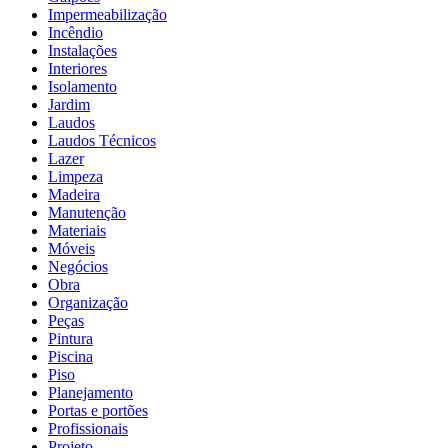
Impermeabilização
Incêndio
Instalações
Interiores
Isolamento
Jardim
Laudos
Laudos Técnicos
Lazer
Limpeza
Madeira
Manutenção
Materiais
Móveis
Negócios
Obra
Organização
Peças
Pintura
Piscina
Piso
Planejamento
Portas e portões
Profissionais
Projeto