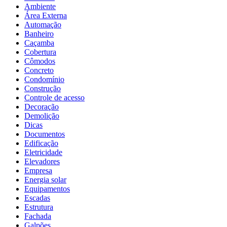
Ambiente
Área Externa
Automação
Banheiro
Caçamba
Cobertura
Cômodos
Concreto
Condomínio
Construção
Controle de acesso
Decoração
Demolição
Dicas
Documentos
Edificação
Eletricidade
Elevadores
Empresa
Energia solar
Equipamentos
Escadas
Estrutura
Fachada
Galpões