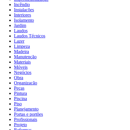
Incêndio
Instalações
Interiores
Isolamento
Jardim
Laudos
Laudos Técnicos
Lazer
Limpeza
Madeira
Manutenção
Materiais
Móveis
Negócios
Obra
Organização
Peças
Pintura
Piscina
Piso
Planejamento
Portas e portões
Profissionais
Projeto
Reformas