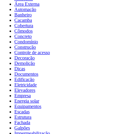
Área Externa
Automação
Banheiro
Caçamba
Cobertura
Cômodos
Concreto
Condomínio
Construção
Controle de acesso
Decoração
Demolição
Dicas
Documentos
Edificação
Eletricidade
Elevadores
Empresa
Energia solar
Equipamentos
Escadas
Estrutura
Fachada
Galpões
Impermeabilização