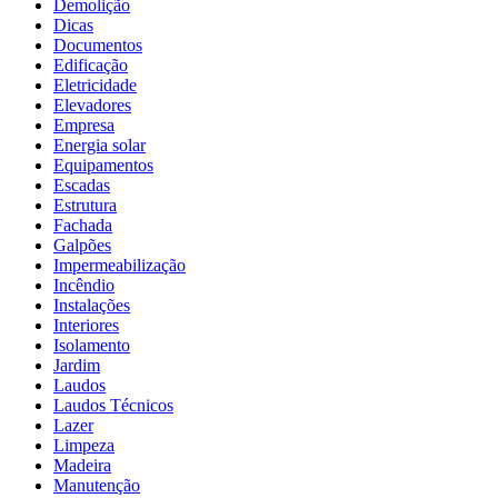
Demolição
Dicas
Documentos
Edificação
Eletricidade
Elevadores
Empresa
Energia solar
Equipamentos
Escadas
Estrutura
Fachada
Galpões
Impermeabilização
Incêndio
Instalações
Interiores
Isolamento
Jardim
Laudos
Laudos Técnicos
Lazer
Limpeza
Madeira
Manutenção