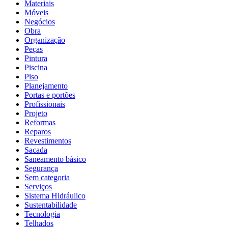
Materiais
Móveis
Negócios
Obra
Organização
Peças
Pintura
Piscina
Piso
Planejamento
Portas e portões
Profissionais
Projeto
Reformas
Reparos
Revestimentos
Sacada
Saneamento básico
Segurança
Sem categoria
Serviços
Sistema Hidráulico
Sustentabilidade
Tecnologia
Telhados