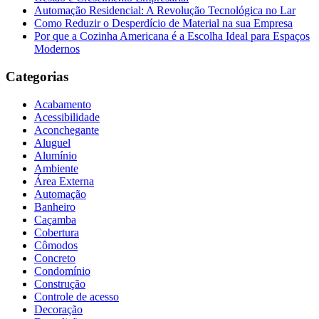
Automação Residencial: A Revolução Tecnológica no Lar
Como Reduzir o Desperdício de Material na sua Empresa
Por que a Cozinha Americana é a Escolha Ideal para Espaços
Modernos
Categorias
Acabamento
Acessibilidade
Aconchegante
Aluguel
Alumínio
Ambiente
Área Externa
Automação
Banheiro
Caçamba
Cobertura
Cômodos
Concreto
Condomínio
Construção
Controle de acesso
Decoração