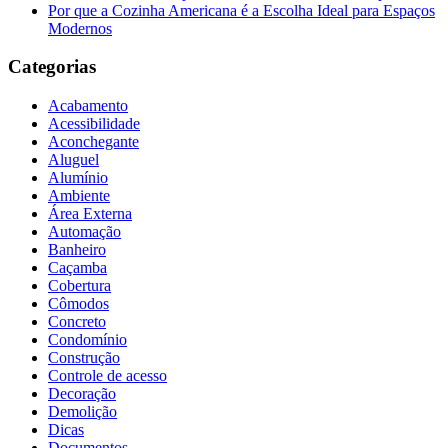
Por que a Cozinha Americana é a Escolha Ideal para Espaços
Modernos
Categorias
Acabamento
Acessibilidade
Aconchegante
Aluguel
Alumínio
Ambiente
Área Externa
Automação
Banheiro
Caçamba
Cobertura
Cômodos
Concreto
Condomínio
Construção
Controle de acesso
Decoração
Demolição
Dicas
Documentos