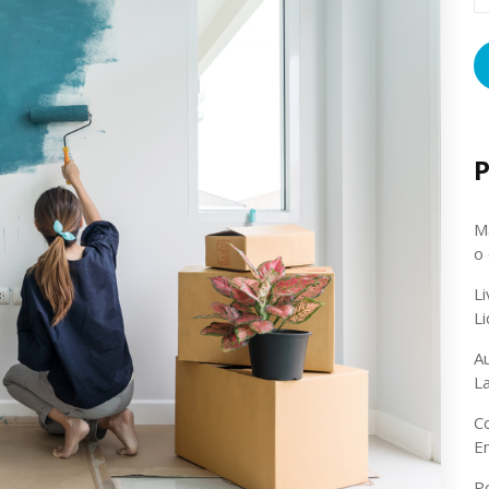
P
Ma
o
L
L
A
L
C
E
P