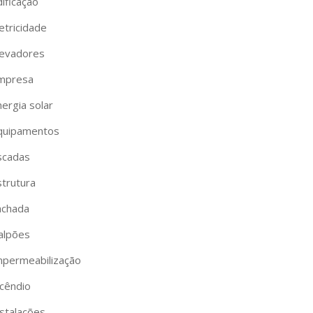
ificação
etricidade
levadores
mpresa
ergia solar
quipamentos
scadas
strutura
achada
alpões
mpermeabilização
ncêndio
nstalações