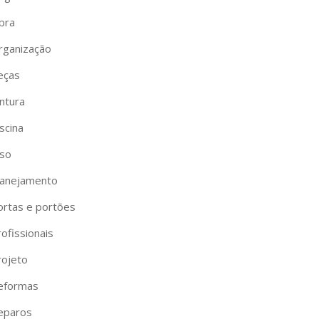
bra
rganização
eças
ntura
scina
iso
lanejamento
ortas e portões
ofissionais
rojeto
eformas
eparos