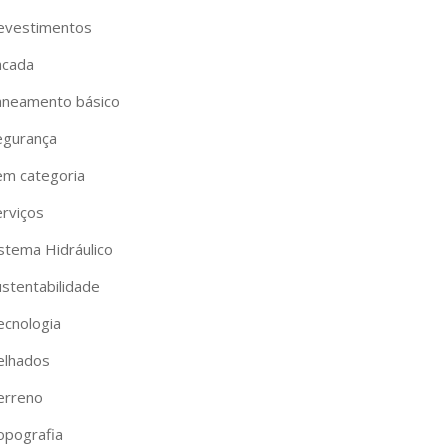
evestimentos
acada
aneamento básico
egurança
em categoria
erviços
istema Hidráulico
ustentabilidade
ecnologia
elhados
erreno
opografia