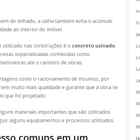
In
 vem do telhado, a calha também evita o acúmulo
I
ade ao interior do imóvel.
J
e utilizado nas construções é o
concreto usinado
.
L
resas especializadas conhecidas como
L
betoneiras até o canteiro de obras.
L
vantagens como o racionamento de insumos, por
L
o tem muito mais qualidade e garante que a obra se
M
o que foi projetado.
M
guns materiais importantes que são utilizados
M
guir alguns equipamentos e processos utilizados.
M
esso comuns em um
N