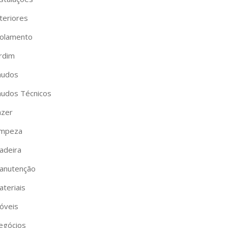
teriores
solamento
ardim
audos
audos Técnicos
azer
impeza
adeira
anutenção
ateriais
óveis
egócios