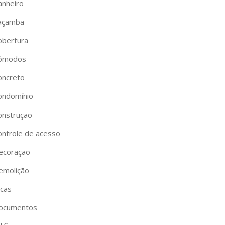
anheiro
açamba
obertura
ômodos
oncreto
ondomínio
onstrução
ontrole de acesso
ecoração
emolição
icas
ocumentos