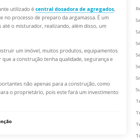
R
nte utilizado é
central dosadora de agregados
,
 no processo de preparo da argamassa. É um
S
até o misturador, realizando, além disso, um
S
S
struir um imóvel, muitos produtos, equipamentos
S
 que a construção tenha qualidade, segurança e
S
S
mportantes não apenas para a construção, como
S
ra o proprietário, pois este fará um investimento
T
T
enção
T
T