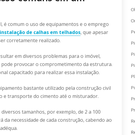
O
O
l, é comum o uso de equipamentos e o emprego
P
instalação de calhas em telhados
, que apesar
ser corretamente realizado.
Pi
Pi
esultar em diversos problemas para o imóvel,
 pode provocar o comprometimento da estrutura.
P
nal capacitado para realizar essa instalação.
P
P
pamento bastante utilizado pela construção civil
e transporte do cimento até o misturador.
Pr
P
 diversos tamanhos, por exemplo, de 2 a 100
á da necessidade de cada construção, cabendo ao
R
 adéqua.
R