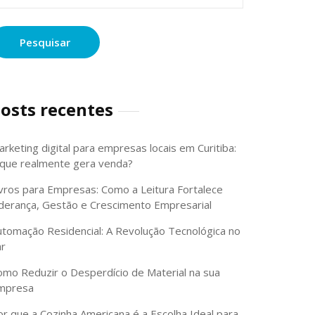
osts recentes
rketing digital para empresas locais em Curitiba:
 que realmente gera venda?
ivros para Empresas: Como a Leitura Fortalece
iderança, Gestão e Crescimento Empresarial
utomação Residencial: A Revolução Tecnológica no
ar
omo Reduzir o Desperdício de Material na sua
mpresa
or que a Cozinha Americana é a Escolha Ideal para