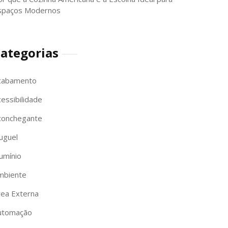
spaços Modernos
ategorias
cabamento
essibilidade
conchegante
uguel
umínio
mbiente
rea Externa
utomação