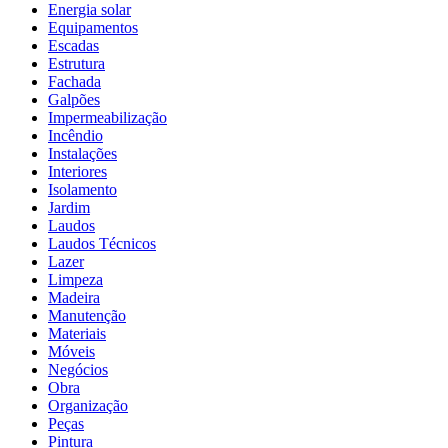
Energia solar
Equipamentos
Escadas
Estrutura
Fachada
Galpões
Impermeabilização
Incêndio
Instalações
Interiores
Isolamento
Jardim
Laudos
Laudos Técnicos
Lazer
Limpeza
Madeira
Manutenção
Materiais
Móveis
Negócios
Obra
Organização
Peças
Pintura