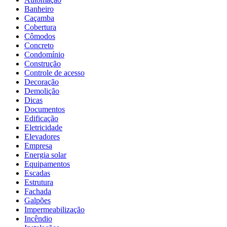
Banheiro
Caçamba
Cobertura
Cômodos
Concreto
Condomínio
Construção
Controle de acesso
Decoração
Demolição
Dicas
Documentos
Edificação
Eletricidade
Elevadores
Empresa
Energia solar
Equipamentos
Escadas
Estrutura
Fachada
Galpões
Impermeabilização
Incêndio