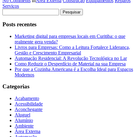
No Comments
In
Área Externa
Construção
Equipamentos
Reparos
Serviços
Pesquisar
por:
Posts recentes
Marketing digital para empresas locais em Curitiba: o que
realmente gera venda?
Livros para Empresas: Como a Leitura Fortalece Liderança,
Gestão e Crescimento Empresarial
Automação Residencial: A Revolução Tecnológica no Lar
Como Reduzir o Desperdício de Material na sua Empresa
Por que a Cozinha Americana é a Escolha Ideal para Espaços
Modernos
Categorias
Acabamento
Acessibilidade
Aconchegante
Aluguel
Alumínio
Ambiente
Área Externa
Automação