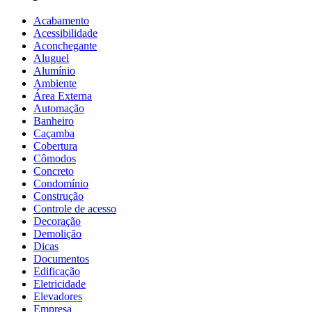
Acabamento
Acessibilidade
Aconchegante
Aluguel
Alumínio
Ambiente
Área Externa
Automação
Banheiro
Caçamba
Cobertura
Cômodos
Concreto
Condomínio
Construção
Controle de acesso
Decoração
Demolição
Dicas
Documentos
Edificação
Eletricidade
Elevadores
Empresa