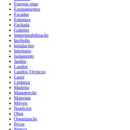
Energia solar
Equipamentos
Escadas
Estrutura
Fachada
Galpões
Impermeabilização
Incêndio
Instalações
Interiores
Isolamento
Jardim
Laudos
Laudos Técnicos
Lazer
Limpeza
Madeira
Manutenção
Materiais
Móveis
Negócios
Obra
Organização
Peças
Pintura