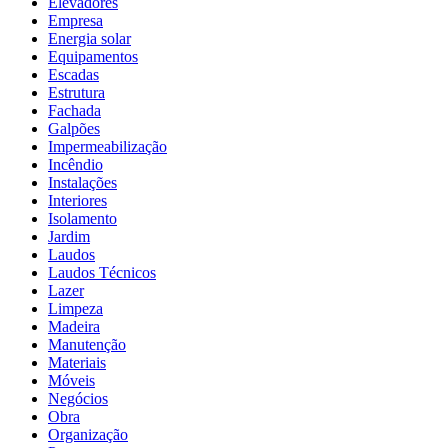
Elevadores
Empresa
Energia solar
Equipamentos
Escadas
Estrutura
Fachada
Galpões
Impermeabilização
Incêndio
Instalações
Interiores
Isolamento
Jardim
Laudos
Laudos Técnicos
Lazer
Limpeza
Madeira
Manutenção
Materiais
Móveis
Negócios
Obra
Organização