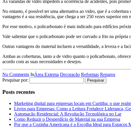
As varandas de vidro impedem a ocorrência de acidentes, pois promo
No entanto, é possível ter uma alternativa ao vidro, que é a cobertura
vantagens é a sua resistência, que chega a ser 250 vezes superior em r
Por esse motivo, o policarbonato é mais indicado para edifícios próx
Vale salientar que o policarbonato pode ser curvado a frio na própria
Outras vantagens do material incluem a versatilidade, a leveza e a fa
Ambas as coberturas, tanto a de vidro quanto o policarbonato, oferec
acordo com as suas necessidades e desejos.
No Comments
In
Área Externa
Decoração
Reformas
Reparos
Pesquisar por:
Posts recentes
Marketing digital para empresas locais em Curitiba: o que real
Livros para Empresas: Como a Leitura Fortalece Liderança, Ge
Automação Residencial: A Revolução Tecnológica no Lar
Como Reduzir o Desperdício de Material na sua Empresa
Por que a Cozinha Americana é a Escolha Ideal para Espaços