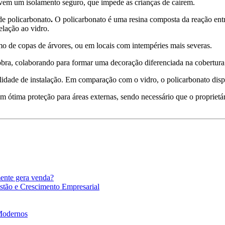
vem um isolamento seguro, que impede as crianças de caírem.
 de policarbonato
.
O policarbonato é uma resina composta da reação entr
elação ao vidro.
imo de copas de árvores, ou em locais com intempéries mais severas.
 obra, colaborando para formar uma decoração diferenciada na cobertura
cilidade de instalação. Em comparação com o vidro, o policarbonato dis
em ótima proteção para áreas externas, sendo necessário que o proprietá
mente gera venda?
stão e Crescimento Empresarial
 Modernos