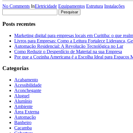
No Comments
In
Eletricidade
Equipamentos
Estrutura
Instalações
Pesquisar
por:
Posts recentes
Marketing digital para empresas locais em Curitiba: o que real
Livros para Empresas: Como a Leitura Fortalece Liderança, Ge
Automação Residencial: A Revolução Tecnológica no Lar
Como Reduzir o Desperdício de Material na sua Empresa
Por que a Cozinha Americana é a Escolha Ideal para Espaços
Categorias
Acabamento
Acessibilidade
Aconchegante
Aluguel
Alumínio
Ambiente
Área Externa
Automação
Banheiro
Caçamba