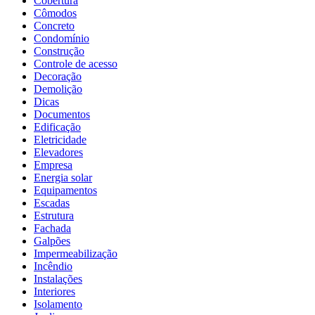
Cobertura
Cômodos
Concreto
Condomínio
Construção
Controle de acesso
Decoração
Demolição
Dicas
Documentos
Edificação
Eletricidade
Elevadores
Empresa
Energia solar
Equipamentos
Escadas
Estrutura
Fachada
Galpões
Impermeabilização
Incêndio
Instalações
Interiores
Isolamento