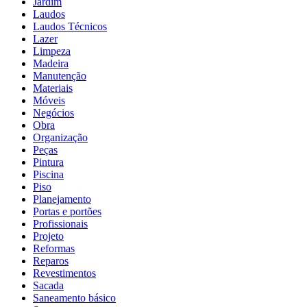
Jardim
Laudos
Laudos Técnicos
Lazer
Limpeza
Madeira
Manutenção
Materiais
Móveis
Negócios
Obra
Organização
Peças
Pintura
Piscina
Piso
Planejamento
Portas e portões
Profissionais
Projeto
Reformas
Reparos
Revestimentos
Sacada
Saneamento básico