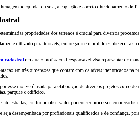
renagem adequada, ou seja, a captação e correto direcionamento do fl
astral
eterminadas propriedades dos terrenos é crucial para diversos processos
mente utilizado para imóveis, empregado em prol de estabelecer a sua
co cadastral
em que o profissional responsável visa representar de mane
entação em três dimensões que contam com os níveis identificados na prop
ades.
por esse motivo é usada para elaboração de diversos projetos como de re
as, parques e edifícios.
s de estradas, conforme observado, podem ser processos empregados e
de seja desempenhada por profissionais qualificados e de confiança, p