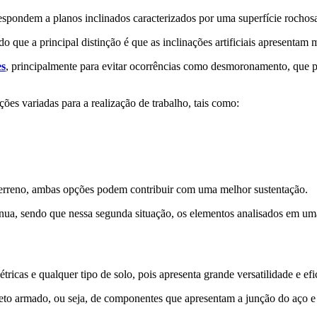
spondem a planos inclinados caracterizados por uma superfície rochosa
endo que a principal distinção é que as inclinações artificiais apresent
es
, principalmente para evitar ocorrências como desmoronamento, que p
ões variadas para a realização de trabalho, tais como:
 terreno, ambas opções podem contribuir com uma melhor sustentação.
nua, sendo que nessa segunda situação, os elementos analisados em uma 
tricas e qualquer tipo de solo, pois apresenta grande versatilidade e efi
reto armado, ou seja, de componentes que apresentam a junção do aço e 