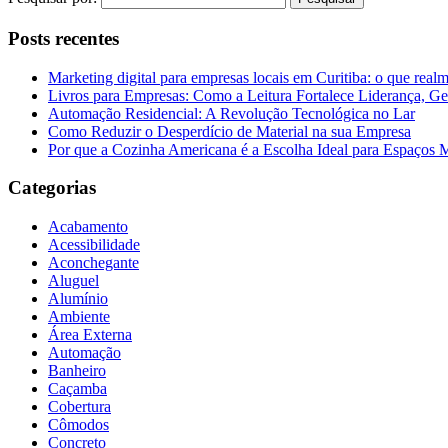
Posts recentes
Marketing digital para empresas locais em Curitiba: o que real
Livros para Empresas: Como a Leitura Fortalece Liderança, Ge
Automação Residencial: A Revolução Tecnológica no Lar
Como Reduzir o Desperdício de Material na sua Empresa
Por que a Cozinha Americana é a Escolha Ideal para Espaços
Categorias
Acabamento
Acessibilidade
Aconchegante
Aluguel
Alumínio
Ambiente
Área Externa
Automação
Banheiro
Caçamba
Cobertura
Cômodos
Concreto