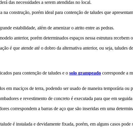
derá das necessidades a serem atendidas no local.
tiva na construção, porém ideal para contenção de taludes que apresenta
nde estabilidade, além de amenizar o atrito entre as pedras.
modelo anterior, porém determinados espaços nessa estrutura recebem 
ação é que atende até o dobro da alternativa anterior, ou seja, taludes d
icados para contenção de taludes e o
solo grampeado
corresponde a m
dos em maciços de terra, podendo ser usado de maneira temporária ou 
umbadores e revestimento de concreto é executada para que em seguida
ores correspondem a barras de aço que são inseridas em uma determina
ude é instalada e devidamente fixada, porém, em alguns casos pode ser