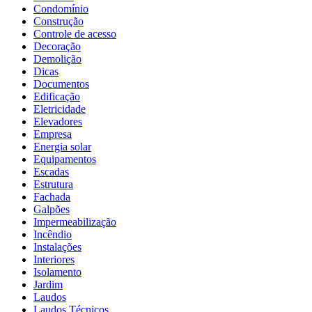
Condomínio
Construção
Controle de acesso
Decoração
Demolição
Dicas
Documentos
Edificação
Eletricidade
Elevadores
Empresa
Energia solar
Equipamentos
Escadas
Estrutura
Fachada
Galpões
Impermeabilização
Incêndio
Instalações
Interiores
Isolamento
Jardim
Laudos
Laudos Técnicos