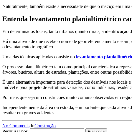
Naturalmente, também existe a necessidade de que o maciço em uma d
Entenda levantamento planialtimétrico cad
Em determinados locais, tanto urbanos quanto rurais, a identificação d
Há uma atividade que recebe o nome de georreferenciamento e é ampla
o levantamento topográfico.
Uma das técnicas aplicadas consiste no
levantamento planialtimétri
O processo planialtimétrico tem como principal característica a repres
árvores, bueiros, altura de estradas, plantações, entre outras possibilid
É uma alternativa importante para detecção dos desníveis nos locais e 
imóvel e para projeto de estruturas variadas, como indústrias, residênci
Por mais que seja um construções muito comuns observadas em regiõe
Independentemente da área ou estrada, é importante que cada ativida
resultar em graves acidentes.
No Comments
In
Construção
Pesquisar por: