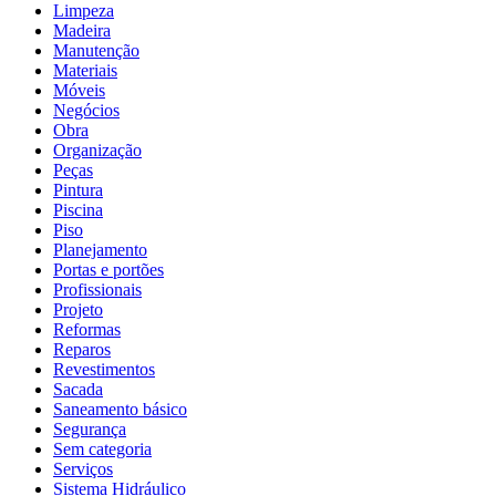
Limpeza
Madeira
Manutenção
Materiais
Móveis
Negócios
Obra
Organização
Peças
Pintura
Piscina
Piso
Planejamento
Portas e portões
Profissionais
Projeto
Reformas
Reparos
Revestimentos
Sacada
Saneamento básico
Segurança
Sem categoria
Serviços
Sistema Hidráulico