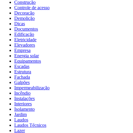
Construção
Controle de acesso
Decoração
Demolição
Dicas
Documentos
Edificação
Eletricidade
Elevadores
Empresa
Energia solar
Equipamentos
Escadas
Estrutura
Fachada
Galpões
Impermeabilização
Incêndio
Instalações
Interiores
Isolamento
Jardim
Laudos
Laudos Técnicos
Lazer