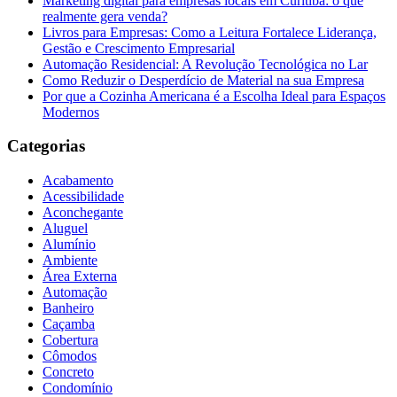
Marketing digital para empresas locais em Curitiba: o que
realmente gera venda?
Livros para Empresas: Como a Leitura Fortalece Liderança,
Gestão e Crescimento Empresarial
Automação Residencial: A Revolução Tecnológica no Lar
Como Reduzir o Desperdício de Material na sua Empresa
Por que a Cozinha Americana é a Escolha Ideal para Espaços
Modernos
Categorias
Acabamento
Acessibilidade
Aconchegante
Aluguel
Alumínio
Ambiente
Área Externa
Automação
Banheiro
Caçamba
Cobertura
Cômodos
Concreto
Condomínio