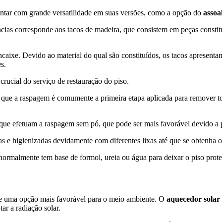
ontar com grande versatilidade em suas versões, como a opção do
assoa
ias corresponde aos tacos de madeira, que consistem em peças constit
aixe. Devido ao material do qual são constituídos, os tacos apresentam 
s.
rucial do serviço de restauração do piso.
 que a raspagem é comumente a primeira etapa aplicada para remover tod
s que efetuam a raspagem sem pó, que pode ser mais favorável devido 
as e higienizadas devidamente com diferentes lixas até que se obtenha o
e normalmente tem base de formol, ureia ou água para deixar o piso pro
r de uma opção mais favorável para o meio ambiente. O
aquecedor solar
ar a radiação solar.