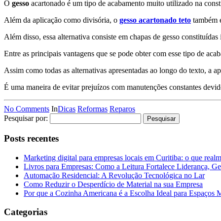
O
gesso
acartonado é um tipo de acabamento muito utilizado na cons
Além da aplicação como divisória, o
gesso acartonado teto
também é 
Além disso, essa alternativa consiste em chapas de gesso constituídas 
Entre as principais vantagens que se pode obter com esse tipo de acaba
Assim como todas as alternativas apresentadas ao longo do texto, a ap
É uma maneira de evitar prejuízos com manutenções constantes devido
No Comments
In
Dicas
Reformas
Reparos
Pesquisar por:
Posts recentes
Marketing digital para empresas locais em Curitiba: o que real
Livros para Empresas: Como a Leitura Fortalece Liderança, Ge
Automação Residencial: A Revolução Tecnológica no Lar
Como Reduzir o Desperdício de Material na sua Empresa
Por que a Cozinha Americana é a Escolha Ideal para Espaços
Categorias