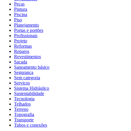
Peças
Pintura
Piscina
Piso
Planejamento
Portas e portões
Profissionais
Projeto
Reformas
Reparos
Revestimentos
Sacada
Saneamento básico
Segurança
Sem categoria
Serviços
Sistema Hidráulico
Sustentabilidade
Tecnologia
Telhados
Terreno
Topografia
Transporte
Tubos e conexões