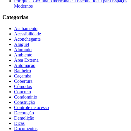
Por que a Cozinha Americana é a Escolha Ideal para Espaços
Modernos
Categorias
Acabamento
Acessibilidade
Aconchegante
Aluguel
Alumínio
Ambiente
Área Externa
Automação
Banheiro
Caçamba
Cobertura
Cômodos
Concreto
Condomínio
Construção
Controle de acesso
Decoração
Demolição
Dicas
Documentos