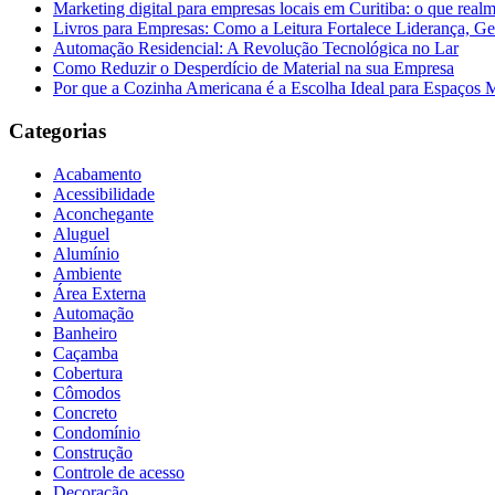
Marketing digital para empresas locais em Curitiba: o que real
Livros para Empresas: Como a Leitura Fortalece Liderança, Ge
Automação Residencial: A Revolução Tecnológica no Lar
Como Reduzir o Desperdício de Material na sua Empresa
Por que a Cozinha Americana é a Escolha Ideal para Espaços
Categorias
Acabamento
Acessibilidade
Aconchegante
Aluguel
Alumínio
Ambiente
Área Externa
Automação
Banheiro
Caçamba
Cobertura
Cômodos
Concreto
Condomínio
Construção
Controle de acesso
Decoração