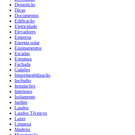
Demolição
Dicas
Documentos
Edificação
Eletricidade
Elevadores
Empresa
Energia solar
Equipamentos
Escadas
Estrutura
Fachada
Galpões
Impermeabilização
Incêndio
Instalações
Interiores
Isolamento
Jardim
Laudos
Laudos Técnicos
Lazer
Limpeza
Madeira
Manutenção