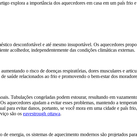
igo explora a importância dos aquecedores em casa em um país frio e 
éstico desconfortável e até mesmo insuportável. Os aquecedores propo
ente acolhedor, independentemente das condições climáticas externas.
 aumentando o risco de doenças respiratórias, dores musculares e artic
s de saúde relacionados ao frio e promovendo o bem-estar dos moradore
essoais. Tubulações congeladas podem estourar, resultando em vazamentos
o. Os aquecedores ajudam a evitar esses problemas, mantendo a temperatu
al para evitar danos, portanto, se você mora em uma cidade e país fr
erviço são os
eavestrough ottawa
.
de energia, os sistemas de aquecimento modernos são projetados para 