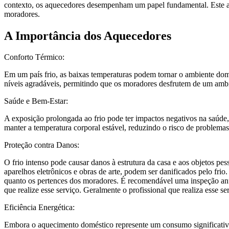
contexto, os aquecedores desempenham um papel fundamental. Este art
moradores.
A Importância dos Aquecedores
Conforto Térmico:
Em um país frio, as baixas temperaturas podem tornar o ambiente dom
níveis agradáveis, permitindo que os moradores desfrutem de um ambi
Saúde e Bem-Estar:
A exposição prolongada ao frio pode ter impactos negativos na saúde,
manter a temperatura corporal estável, reduzindo o risco de problema
Proteção contra Danos:
O frio intenso pode causar danos à estrutura da casa e aos objetos p
aparelhos eletrônicos e obras de arte, podem ser danificados pelo fri
quanto os pertences dos moradores. É recomendável uma inspeção anu
que realize esse serviço. Geralmente o profissional que realiza esse s
Eficiência Energética:
Embora o aquecimento doméstico represente um consumo significativo 