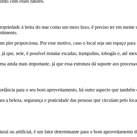
ordo com esses fatores.
riedade à beira do mar como um mero luxo, é preciso ter em mente que t
stimento.
m píer proporciona. Por esse motivo, caso o local seja um espaço para e
á que, nele, é possível instalar escadas, trampolins, tobogãs e, até me
rna ainda mais importante, já que essa estrutura dá suporte aos proces
portância para o seu bom aproveitamento, há outro aspecto que também 
ra a beleza, segurança e praticidade das pessoas que circulam pelo loca
atural ou artificial, é um fator determinante para o bom aproveitamento