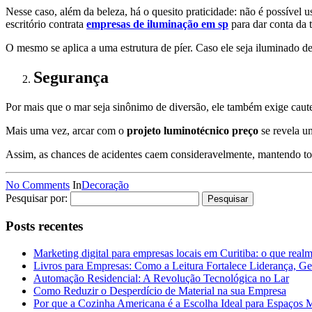
Nesse caso, além da beleza, há o quesito praticidade: não é possíve
escritório contrata
empresas de iluminação em sp
para dar conta da t
O mesmo se aplica a uma estrutura de píer. Caso ele seja iluminado de 
Segurança
Por mais que o mar seja sinônimo de diversão, ele também exige caute
Mais uma vez, arcar com o
projeto luminotécnico preço
se revela um
Assim, as chances de acidentes caem consideravelmente, mantendo to
No Comments
In
Decoração
Pesquisar por:
Posts recentes
Marketing digital para empresas locais em Curitiba: o que real
Livros para Empresas: Como a Leitura Fortalece Liderança, Ge
Automação Residencial: A Revolução Tecnológica no Lar
Como Reduzir o Desperdício de Material na sua Empresa
Por que a Cozinha Americana é a Escolha Ideal para Espaços