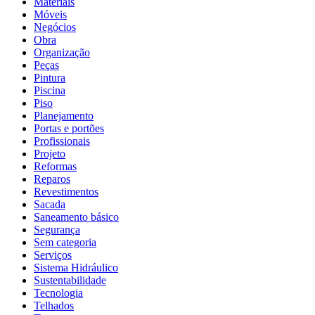
Materiais
Móveis
Negócios
Obra
Organização
Peças
Pintura
Piscina
Piso
Planejamento
Portas e portões
Profissionais
Projeto
Reformas
Reparos
Revestimentos
Sacada
Saneamento básico
Segurança
Sem categoria
Serviços
Sistema Hidráulico
Sustentabilidade
Tecnologia
Telhados