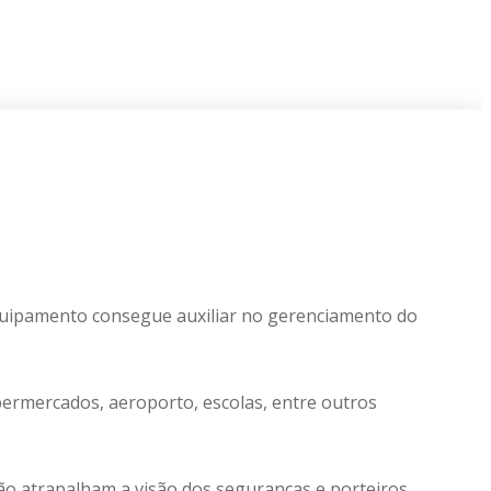
equipamento consegue auxiliar no gerenciamento do
ermercados, aeroporto, escolas, entre outros
s não atrapalham a visão dos seguranças e porteiros.