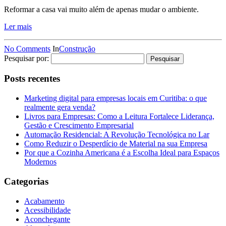
Reformar a casa vai muito além de apenas mudar o ambiente.
Ler mais
No Comments
In
Construção
Pesquisar por:
Posts recentes
Marketing digital para empresas locais em Curitiba: o que
realmente gera venda?
Livros para Empresas: Como a Leitura Fortalece Liderança,
Gestão e Crescimento Empresarial
Automação Residencial: A Revolução Tecnológica no Lar
Como Reduzir o Desperdício de Material na sua Empresa
Por que a Cozinha Americana é a Escolha Ideal para Espaços
Modernos
Categorias
Acabamento
Acessibilidade
Aconchegante