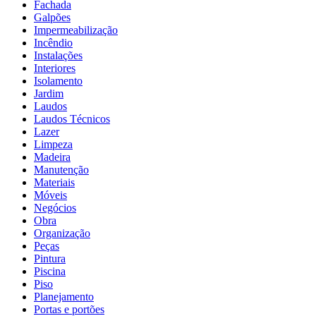
Fachada
Galpões
Impermeabilização
Incêndio
Instalações
Interiores
Isolamento
Jardim
Laudos
Laudos Técnicos
Lazer
Limpeza
Madeira
Manutenção
Materiais
Móveis
Negócios
Obra
Organização
Peças
Pintura
Piscina
Piso
Planejamento
Portas e portões