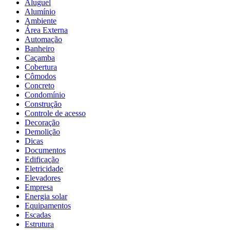
Aluguel
Alumínio
Ambiente
Área Externa
Automação
Banheiro
Caçamba
Cobertura
Cômodos
Concreto
Condomínio
Construção
Controle de acesso
Decoração
Demolição
Dicas
Documentos
Edificação
Eletricidade
Elevadores
Empresa
Energia solar
Equipamentos
Escadas
Estrutura