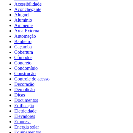
Acessibilidade
Aconchegante
Aluguel
Alumínio
Ambiente
Área Externa
Automação
Banheiro
Caçamba
Cobertura
Cômodos
Concreto
Condomínio
Construção
Controle de acesso
Decoração
Demolição
Dicas
Documentos
Edificação
Eletricidade
Elevadores
Empresa
Energia solar
Equipamentos