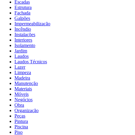
Escadas
Estrutura
Fachada
Galpões
Impermeabilização
Incêndio
Instalações
Interiores
Isolamento
Jardim
Laudos
Laudos Técnicos
Lazer
Limpeza
Madeira
Manutenção
Materiais
Móveis
Negócios
Obra
Organização
Peças
Pintura
Piscina
Piso