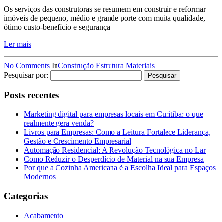
Os serviços das construtoras se resumem em construir e reformar
imóveis de pequeno, médio e grande porte com muita qualidade,
ótimo custo-benefício e segurança.
Ler mais
No Comments
In
Construção
Estrutura
Materiais
Pesquisar por:
Posts recentes
Marketing digital para empresas locais em Curitiba: o que
realmente gera venda?
Livros para Empresas: Como a Leitura Fortalece Liderança,
Gestão e Crescimento Empresarial
Automação Residencial: A Revolução Tecnológica no Lar
Como Reduzir o Desperdício de Material na sua Empresa
Por que a Cozinha Americana é a Escolha Ideal para Espaços
Modernos
Categorias
Acabamento