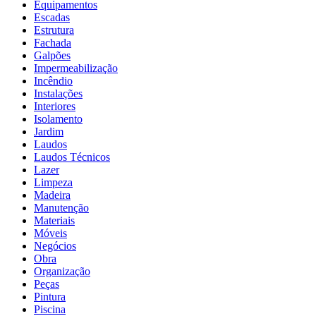
Equipamentos
Escadas
Estrutura
Fachada
Galpões
Impermeabilização
Incêndio
Instalações
Interiores
Isolamento
Jardim
Laudos
Laudos Técnicos
Lazer
Limpeza
Madeira
Manutenção
Materiais
Móveis
Negócios
Obra
Organização
Peças
Pintura
Piscina