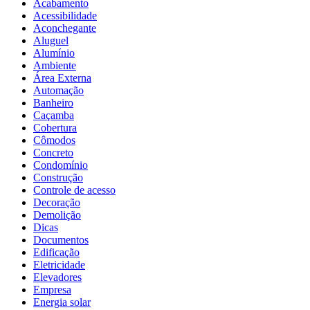
Acabamento
Acessibilidade
Aconchegante
Aluguel
Alumínio
Ambiente
Área Externa
Automação
Banheiro
Caçamba
Cobertura
Cômodos
Concreto
Condomínio
Construção
Controle de acesso
Decoração
Demolição
Dicas
Documentos
Edificação
Eletricidade
Elevadores
Empresa
Energia solar