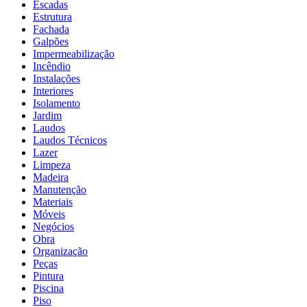
Escadas
Estrutura
Fachada
Galpões
Impermeabilização
Incêndio
Instalações
Interiores
Isolamento
Jardim
Laudos
Laudos Técnicos
Lazer
Limpeza
Madeira
Manutenção
Materiais
Móveis
Negócios
Obra
Organização
Peças
Pintura
Piscina
Piso