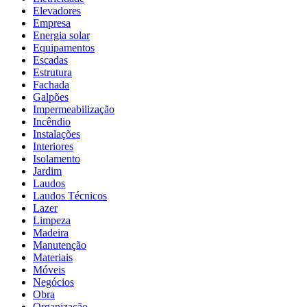
Elevadores
Empresa
Energia solar
Equipamentos
Escadas
Estrutura
Fachada
Galpões
Impermeabilização
Incêndio
Instalações
Interiores
Isolamento
Jardim
Laudos
Laudos Técnicos
Lazer
Limpeza
Madeira
Manutenção
Materiais
Móveis
Negócios
Obra
Organização