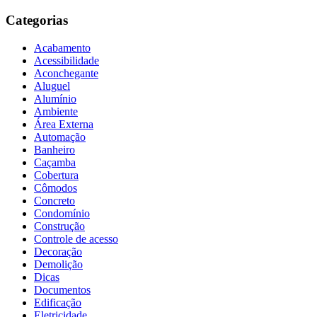
Categorias
Acabamento
Acessibilidade
Aconchegante
Aluguel
Alumínio
Ambiente
Área Externa
Automação
Banheiro
Caçamba
Cobertura
Cômodos
Concreto
Condomínio
Construção
Controle de acesso
Decoração
Demolição
Dicas
Documentos
Edificação
Eletricidade