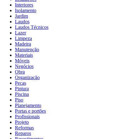
Interiores
Isolamento
Jardim
Laudos
Laudos Técnicos
Lazer
Limpeza
Madeira
Manutenção
Materiais
Móveis
Negócios
Obra
Organização
Peças
Pintura
Piscina
Piso
Planejamento
Portas e portões
Profissionais
Projeto
Reformas
Reparos
Revestimentos