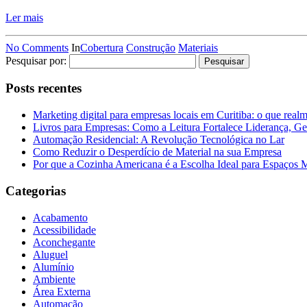
Ler mais
No Comments
In
Cobertura
Construção
Materiais
Pesquisar por:
Posts recentes
Marketing digital para empresas locais em Curitiba: o que real
Livros para Empresas: Como a Leitura Fortalece Liderança, Ge
Automação Residencial: A Revolução Tecnológica no Lar
Como Reduzir o Desperdício de Material na sua Empresa
Por que a Cozinha Americana é a Escolha Ideal para Espaços
Categorias
Acabamento
Acessibilidade
Aconchegante
Aluguel
Alumínio
Ambiente
Área Externa
Automação