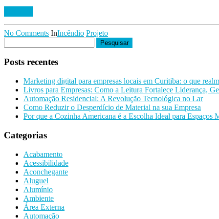
Ler mais
No Comments
In
Incêndio
Projeto
Pesquisar
por:
Posts recentes
Marketing digital para empresas locais em Curitiba: o que real
Livros para Empresas: Como a Leitura Fortalece Liderança, Ge
Automação Residencial: A Revolução Tecnológica no Lar
Como Reduzir o Desperdício de Material na sua Empresa
Por que a Cozinha Americana é a Escolha Ideal para Espaços
Categorias
Acabamento
Acessibilidade
Aconchegante
Aluguel
Alumínio
Ambiente
Área Externa
Automação