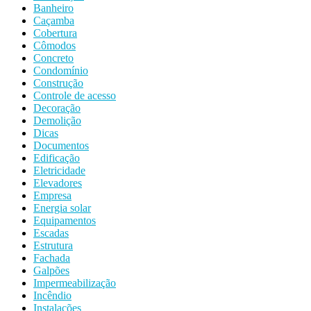
Banheiro
Caçamba
Cobertura
Cômodos
Concreto
Condomínio
Construção
Controle de acesso
Decoração
Demolição
Dicas
Documentos
Edificação
Eletricidade
Elevadores
Empresa
Energia solar
Equipamentos
Escadas
Estrutura
Fachada
Galpões
Impermeabilização
Incêndio
Instalações