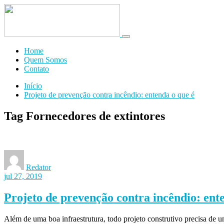
Toggle
navigation
Home
Quem Somos
Contato
Início
Projeto de prevenção contra incêndio: entenda o que é
Tag Fornecedores de extintores
Redator
jul 27, 2019
Projeto de prevenção contra incêndio: ent
Além de uma boa infraestrutura, todo projeto construtivo precisa de