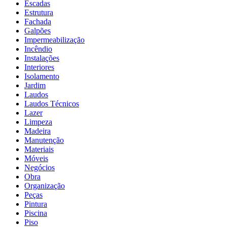
Escadas
Estrutura
Fachada
Galpões
Impermeabilização
Incêndio
Instalações
Interiores
Isolamento
Jardim
Laudos
Laudos Técnicos
Lazer
Limpeza
Madeira
Manutenção
Materiais
Móveis
Negócios
Obra
Organização
Peças
Pintura
Piscina
Piso