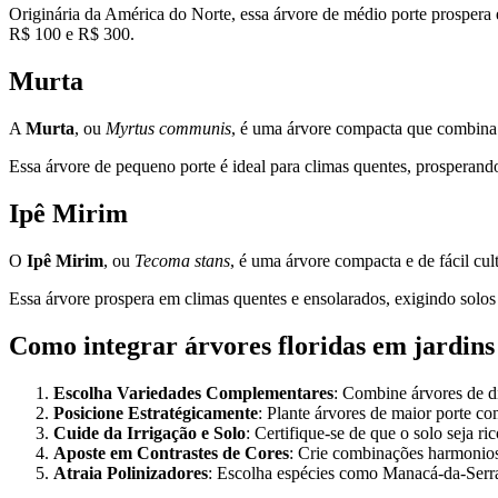
Originária da América do Norte, essa árvore de médio porte prospera 
R$ 100 e R$ 300.
Murta
A
Murta
, ou
Myrtus communis
, é uma árvore compacta que combina f
Essa árvore de pequeno porte é ideal para climas quentes, prosperan
Ipê Mirim
O
Ipê Mirim
, ou
Tecoma stans
, é uma árvore compacta e de fácil cul
Essa árvore prospera em climas quentes e ensolarados, exigindo solo
Como integrar árvores floridas em jardins 
Escolha Variedades Complementares
: Combine árvores de di
Posicione Estratégicamente
: Plante árvores de maior porte 
Cuide da Irrigação e Solo
: Certifique-se de que o solo seja 
Aposte em Contrastes de Cores
: Crie combinações harmoniosa
Atraia Polinizadores
: Escolha espécies como Manacá-da-Serra 