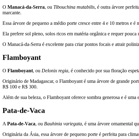
O
Manacá-da-Serra
, ou
Tibouchina mutabilis
, é outra árvore perfe
marcante.
Essa árvore de pequeno a médio porte cresce entre 4 e 10 metros e é na
Ela prefere sol pleno, solos ricos em matéria orgânica e requer pouc
O Manacá-da-Serra é excelente para criar pontos focais e atrair polini
Flamboyant
O
Flamboyant
, ou
Delonix regia
, é conhecido por sua floração espet
Originário de Madagascar, o Flamboyant é uma árvore de grande porte,
R$ 100 e R$ 300.
Além de sua beleza, o Flamboyant oferece sombra generosa e é uma exc
Pata-de-Vaca
A
Pata-de-Vaca
, ou
Bauhinia variegata
, é uma árvore ornamental que
Originária da Ásia, essa árvore de pequeno porte é perfeita para clim