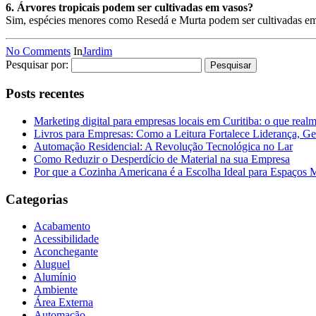
6. Árvores tropicais podem ser cultivadas em vasos?
Sim, espécies menores como Resedá e Murta podem ser cultivadas em
No Comments
In
Jardim
Pesquisar por:
Posts recentes
Marketing digital para empresas locais em Curitiba: o que real
Livros para Empresas: Como a Leitura Fortalece Liderança, Ge
Automação Residencial: A Revolução Tecnológica no Lar
Como Reduzir o Desperdício de Material na sua Empresa
Por que a Cozinha Americana é a Escolha Ideal para Espaços
Categorias
Acabamento
Acessibilidade
Aconchegante
Aluguel
Alumínio
Ambiente
Área Externa
Automação