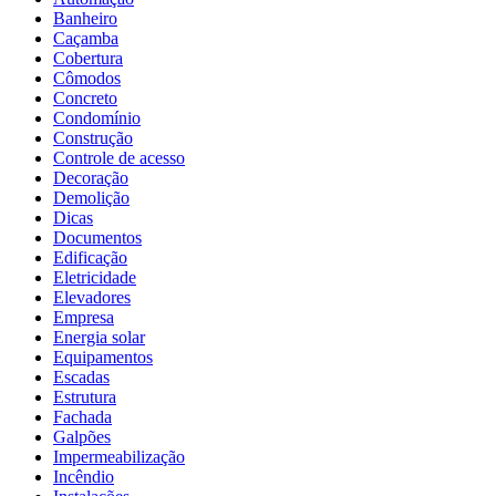
Banheiro
Caçamba
Cobertura
Cômodos
Concreto
Condomínio
Construção
Controle de acesso
Decoração
Demolição
Dicas
Documentos
Edificação
Eletricidade
Elevadores
Empresa
Energia solar
Equipamentos
Escadas
Estrutura
Fachada
Galpões
Impermeabilização
Incêndio