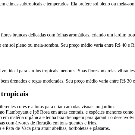
em climas subtropicais e temperados. Ela prefere sol pleno ou meia-som
lores brancas delicadas com folhas aromáticas, criando um jardim tropic
do em sol pleno ou meia-sombra. Seu preço médio varia entre R$ 40 e R
tivo, ideal para jardins tropicais menores. Suas flores amarelas vibrant
s bem drenados e regas moderadas. Seu preço médio varia entre R$ 30 
tropicais
ferentes cores e alturas para criar camadas visuais no jardim.
como Flamboyant e Ipê Rosa em áreas centrais, e espécies menores como
rico em matéria orgânica e tenha boa drenagem para garantir o desenvolv
s com árvores de floração em tons quentes e frios.
e Pata-de-Vaca para atrair abelhas, borboletas e pássaros.