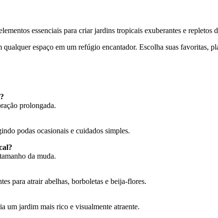
entos essenciais para criar jardins tropicais exuberantes e repletos d
m qualquer espaço em um refúgio encantador. Escolha suas favoritas, pla
s?
oração prolongada.
indo podas ocasionais e cuidados simples.
cal?
 tamanho da muda.
 para atrair abelhas, borboletas e beija-flores.
ia um jardim mais rico e visualmente atraente.