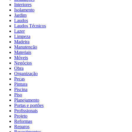
Interiores
Isolamento
Jardim
Laudos
Laudos Técnicos
Lazer
Limpeza
Madeira
Manutenção
Materiais
Móveis
Negócios
Obra
Organização
Peças
Pintura
Piscina
Piso
Planejamento
Portas e portões
Profissionais
Projeto
Reformas
Reparos
Revestimentos