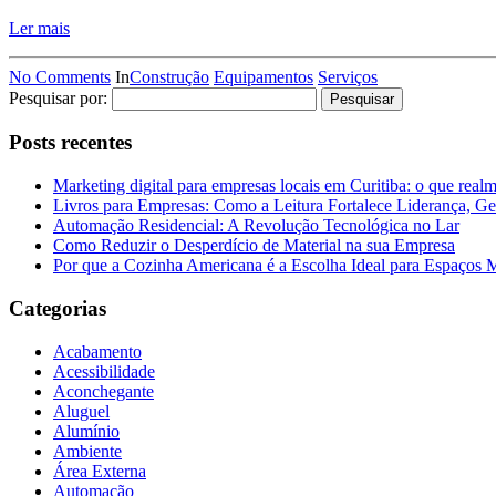
Ler mais
No Comments
In
Construção
Equipamentos
Serviços
Pesquisar por:
Posts recentes
Marketing digital para empresas locais em Curitiba: o que real
Livros para Empresas: Como a Leitura Fortalece Liderança, Ge
Automação Residencial: A Revolução Tecnológica no Lar
Como Reduzir o Desperdício de Material na sua Empresa
Por que a Cozinha Americana é a Escolha Ideal para Espaços
Categorias
Acabamento
Acessibilidade
Aconchegante
Aluguel
Alumínio
Ambiente
Área Externa
Automação