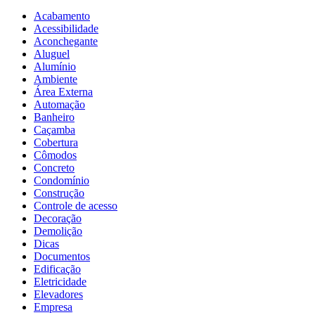
Acabamento
Acessibilidade
Aconchegante
Aluguel
Alumínio
Ambiente
Área Externa
Automação
Banheiro
Caçamba
Cobertura
Cômodos
Concreto
Condomínio
Construção
Controle de acesso
Decoração
Demolição
Dicas
Documentos
Edificação
Eletricidade
Elevadores
Empresa