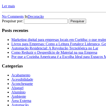
Ler mais
No Comments
In
Decoração
Pesquisar por:
Posts recentes
Marketing digital para empresas locais em Curitiba: o que real
Livros para Empresas: Como a Leitura Fortalece Liderança, Ge
Automação Residencial: A Revolução Tecnológica no Lar
Como Reduzir o Desperdício de Material na sua Empresa
Por que a Cozinha Americana é a Escolha Ideal para Espaços
Categorias
Acabamento
Acessibilidade
Aconchegante
Aluguel
Alumínio
Ambiente
Área Externa
Automação