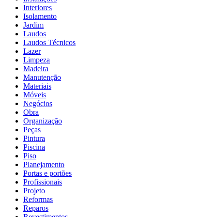
Interiores
Isolamento
Jardim
Laudos
Laudos Técnicos
Lazer
Limpeza
Madeira
Manutenção
Materiais
Móveis
Negócios
Obra
Organização
Peças
Pintura
Piscina
Piso
Planejamento
Portas e portões
Profissionais
Projeto
Reformas
Reparos
Revestimentos