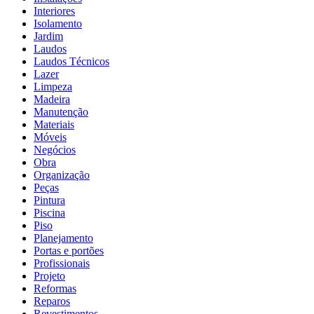
Interiores
Isolamento
Jardim
Laudos
Laudos Técnicos
Lazer
Limpeza
Madeira
Manutenção
Materiais
Móveis
Negócios
Obra
Organização
Peças
Pintura
Piscina
Piso
Planejamento
Portas e portões
Profissionais
Projeto
Reformas
Reparos
Revestimentos