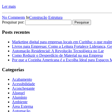
Ler mais
No Comments
In
Construção
Estrutura
Pesquisar por:
Posts recentes
Marketing digital para empresas locais em Curitiba: o que real
Livros para Empresas: Como a Leitura Fortalece Liderança, Ge
Automação Residencial: A Revolução Tecnológica no Lar
Como Reduzir o Desperdício de Material na sua Empresa
Por que a Cozinha Americana é a Escolha Ideal para Espaços
Categorias
Acabamento
Acessibilidade
Aconchegante
Aluguel
Alumínio
Ambiente
Área Externa
Automação