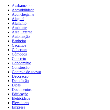
Acabamento
Acessibilidade
Aconchegante
Aluguel
Alumínio
Ambiente
Área Externa
Automação
Banheiro
Caçamba
Cobertura
Cômodos
Concreto
Condomínio
Construção
Controle de acesso
Decoração
Demolição
Dicas
Documentos
Edificação
Eletricidade
Elevadores
Empresa