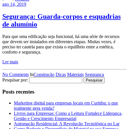
ago 14, 2019
Segurança: Guarda-corpos e esquadrias
de alumínio
Para que uma edificação seja funcional, há uma série de recursos
que devem ser instalados em diferentes etapas. Muitas vezes, é
preciso ter cautela para que exista o equilíbrio entre a estética,
conforto e segurança.
Ler mais
No Comments
In
Construção
Dicas
Materiais
Segurança
Pesquisar por:
Posts recentes
Marketing digital para empresas locais em Curitiba: o que
realmente gera venda?
Livros para Empresas: Como a Leitura Fortalece Liderança,
Gestão e Crescimento Empresarial
Automação Residencial: A Revolução Tecnológica no Lar
Como Reduzir o Desperdício de Material na sua Empresa