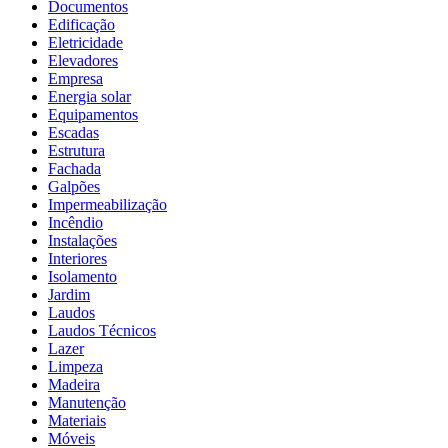
Documentos
Edificação
Eletricidade
Elevadores
Empresa
Energia solar
Equipamentos
Escadas
Estrutura
Fachada
Galpões
Impermeabilização
Incêndio
Instalações
Interiores
Isolamento
Jardim
Laudos
Laudos Técnicos
Lazer
Limpeza
Madeira
Manutenção
Materiais
Móveis