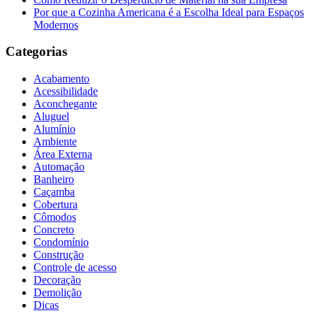
Por que a Cozinha Americana é a Escolha Ideal para Espaços
Modernos
Categorias
Acabamento
Acessibilidade
Aconchegante
Aluguel
Alumínio
Ambiente
Área Externa
Automação
Banheiro
Caçamba
Cobertura
Cômodos
Concreto
Condomínio
Construção
Controle de acesso
Decoração
Demolição
Dicas