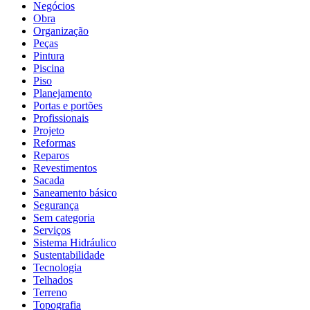
Negócios
Obra
Organização
Peças
Pintura
Piscina
Piso
Planejamento
Portas e portões
Profissionais
Projeto
Reformas
Reparos
Revestimentos
Sacada
Saneamento básico
Segurança
Sem categoria
Serviços
Sistema Hidráulico
Sustentabilidade
Tecnologia
Telhados
Terreno
Topografia