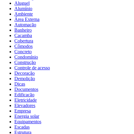
Aluguel
Alumínio
Ambiente
Área Externa
Automação
Banheiro
Caçamba
Cobertura
Cômodos
Concreto
Condomínio
Construção
Controle de acesso
Decoração
Demolição
Dicas
Documentos
Edificação
Eletricidade
Elevadores
Empresa
Energia solar
Equipamentos
Escadas
Estrutura