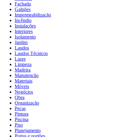
Fachada
Galpões
Impermeabilização
Incêndio
Instalações
Interiores
Isolamento
Jardim
Laudos
Laudos Técnicos
Lazer
Limpeza
Madeira
Manutenção
Materiais
Móveis
Negócios
Obra
Organização
Peças
Pintura
Piscina
Piso
Planejamento
Portas e portões