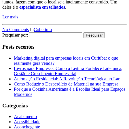
juntos, fazem com que o local seja inteiramente construído. Um
deles é o
especialista em telhados
.
Ler mais
No Comments
In
Cobertura
Pesquisar por:
Posts recentes
Marketing digital para empresas locais em Curitiba: o que
realmente gera venda?
Livros para Empresas: Como a Leitura Fortalece Liderança,
Gestão e Crescimento Empresarial
Automação Residencial: A Revolução Tecnológica no Lar
Como Reduzir o Desperdício de Material na sua Empresa
Por que a Cozinha Americana é a Escolha Ideal para Espaços
Modernos
Categorias
Acabamento
Acessibilidade
Aconchegante