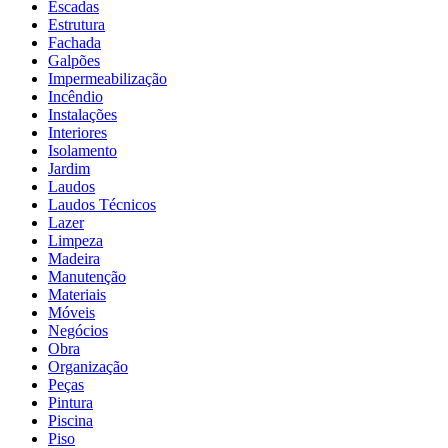
Escadas
Estrutura
Fachada
Galpões
Impermeabilização
Incêndio
Instalações
Interiores
Isolamento
Jardim
Laudos
Laudos Técnicos
Lazer
Limpeza
Madeira
Manutenção
Materiais
Móveis
Negócios
Obra
Organização
Peças
Pintura
Piscina
Piso