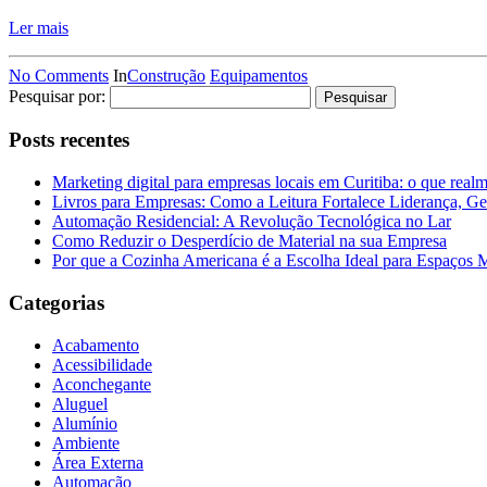
Ler mais
No Comments
In
Construção
Equipamentos
Pesquisar por:
Posts recentes
Marketing digital para empresas locais em Curitiba: o que real
Livros para Empresas: Como a Leitura Fortalece Liderança, Ge
Automação Residencial: A Revolução Tecnológica no Lar
Como Reduzir o Desperdício de Material na sua Empresa
Por que a Cozinha Americana é a Escolha Ideal para Espaços
Categorias
Acabamento
Acessibilidade
Aconchegante
Aluguel
Alumínio
Ambiente
Área Externa
Automação