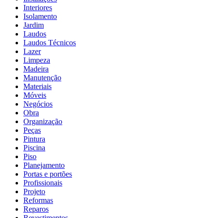
Interiores
Isolamento
Jardim
Laudos
Laudos Técnicos
Lazer
Limpeza
Madeira
Manutenção
Materiais
Móveis
Negócios
Obra
Organização
Peças
Pintura
Piscina
Piso
Planejamento
Portas e portões
Profissionais
Projeto
Reformas
Reparos
Revestimentos