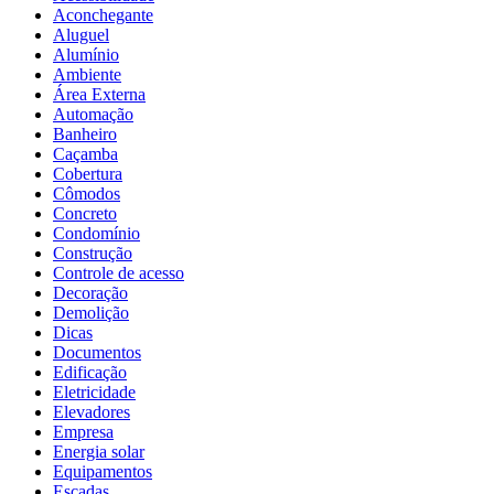
Aconchegante
Aluguel
Alumínio
Ambiente
Área Externa
Automação
Banheiro
Caçamba
Cobertura
Cômodos
Concreto
Condomínio
Construção
Controle de acesso
Decoração
Demolição
Dicas
Documentos
Edificação
Eletricidade
Elevadores
Empresa
Energia solar
Equipamentos
Escadas