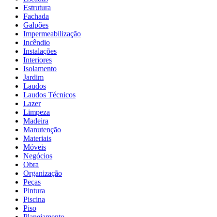
Estrutura
Fachada
Galpões
Impermeabilização
Incêndio
Instalações
Interiores
Isolamento
Jardim
Laudos
Laudos Técnicos
Lazer
Limpeza
Madeira
Manutenção
Materiais
Móveis
Negócios
Obra
Organização
Peças
Pintura
Piscina
Piso
Planejamento