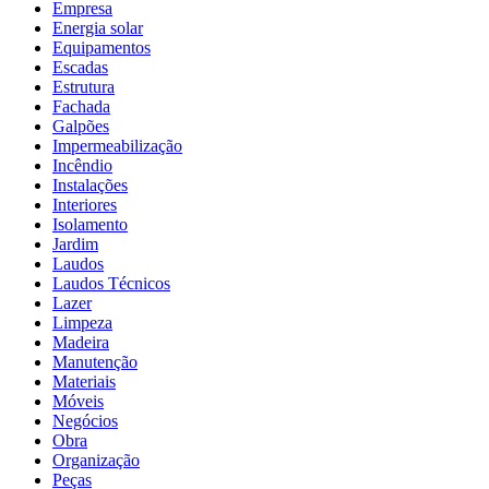
Empresa
Energia solar
Equipamentos
Escadas
Estrutura
Fachada
Galpões
Impermeabilização
Incêndio
Instalações
Interiores
Isolamento
Jardim
Laudos
Laudos Técnicos
Lazer
Limpeza
Madeira
Manutenção
Materiais
Móveis
Negócios
Obra
Organização
Peças