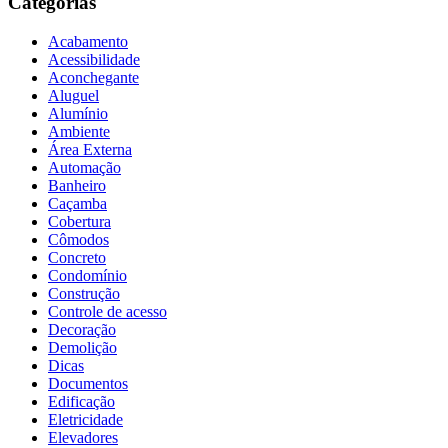
Categorias
Acabamento
Acessibilidade
Aconchegante
Aluguel
Alumínio
Ambiente
Área Externa
Automação
Banheiro
Caçamba
Cobertura
Cômodos
Concreto
Condomínio
Construção
Controle de acesso
Decoração
Demolição
Dicas
Documentos
Edificação
Eletricidade
Elevadores