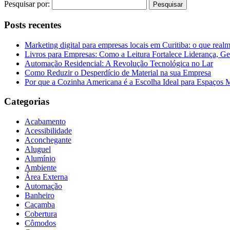
Pesquisar por:
Posts recentes
Marketing digital para empresas locais em Curitiba: o que real
Livros para Empresas: Como a Leitura Fortalece Liderança, Ge
Automação Residencial: A Revolução Tecnológica no Lar
Como Reduzir o Desperdício de Material na sua Empresa
Por que a Cozinha Americana é a Escolha Ideal para Espaços
Categorias
Acabamento
Acessibilidade
Aconchegante
Aluguel
Alumínio
Ambiente
Área Externa
Automação
Banheiro
Caçamba
Cobertura
Cômodos