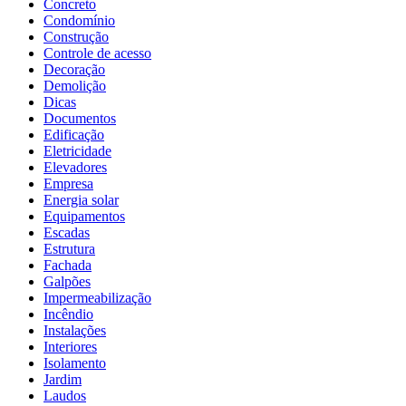
Concreto
Condomínio
Construção
Controle de acesso
Decoração
Demolição
Dicas
Documentos
Edificação
Eletricidade
Elevadores
Empresa
Energia solar
Equipamentos
Escadas
Estrutura
Fachada
Galpões
Impermeabilização
Incêndio
Instalações
Interiores
Isolamento
Jardim
Laudos