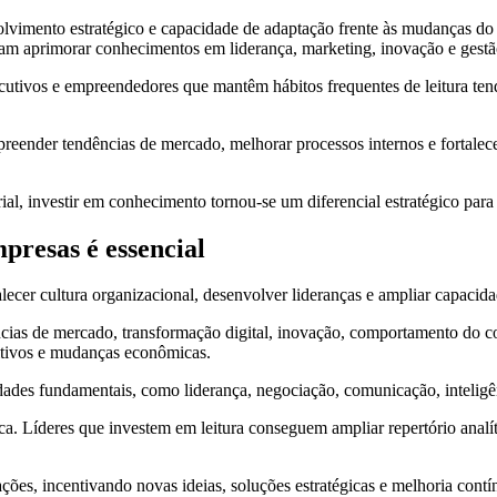
lvimento estratégico e capacidade de adaptação frente às mudanças do 
ejam aprimorar conhecimentos em liderança, marketing, inovação e gestã
utivos e empreendedores que mantêm hábitos frequentes de leitura tende
preender tendências de mercado, melhorar processos internos e fortalec
al, investir em conhecimento tornou-se um diferencial estratégico para
presas é essencial
alecer cultura organizacional, desenvolver lideranças e ampliar capacidad
dências de mercado, transformação digital, inovação, comportamento do 
itivos e mudanças econômicas.
dades fundamentais, como liderança, negociação, comunicação, inteligê
gica. Líderes que investem em leitura conseguem ampliar repertório ana
ações, incentivando novas ideias, soluções estratégicas e melhoria contí