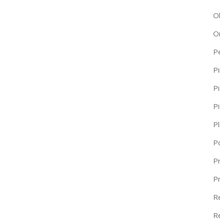
O
O
P
Pi
Pi
P
P
P
Pr
P
R
R