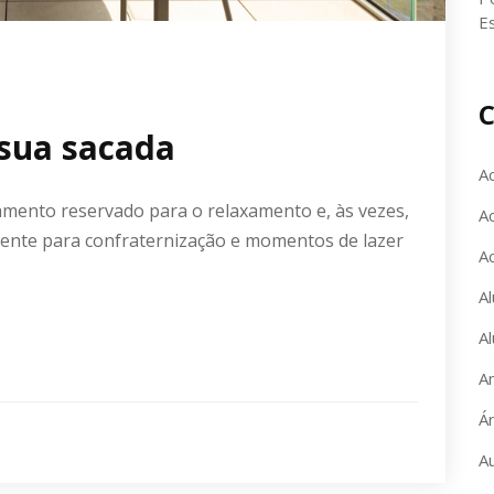
E
C
 sua sacada
A
amento reservado para o relaxamento e, às vezes,
Ac
ente para confraternização e momentos de lazer
A
Al
Al
A
Á
A