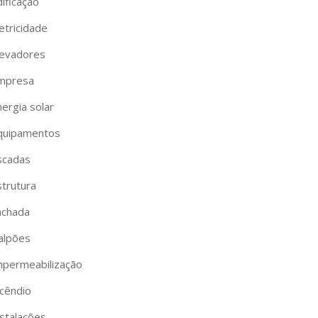
ificação
etricidade
levadores
mpresa
ergia solar
quipamentos
scadas
strutura
achada
alpões
mpermeabilização
ncêndio
nstalações