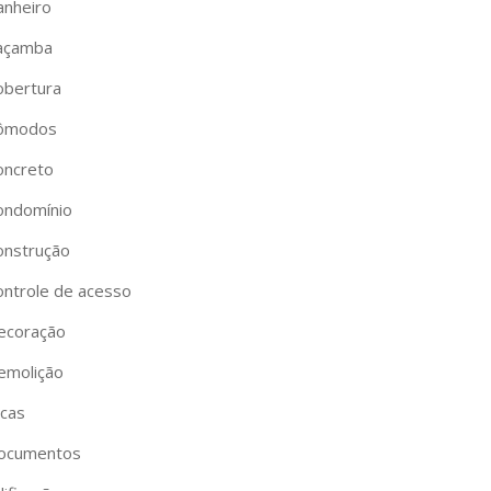
anheiro
açamba
obertura
ômodos
oncreto
ondomínio
onstrução
ontrole de acesso
ecoração
emolição
icas
ocumentos