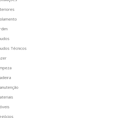
teriores
solamento
ardim
audos
audos Técnicos
azer
impeza
adeira
anutenção
ateriais
óveis
egócios