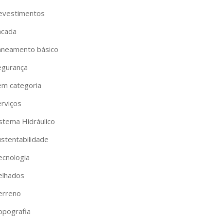
evestimentos
acada
aneamento básico
egurança
em categoria
erviços
istema Hidráulico
ustentabilidade
ecnologia
elhados
erreno
opografia