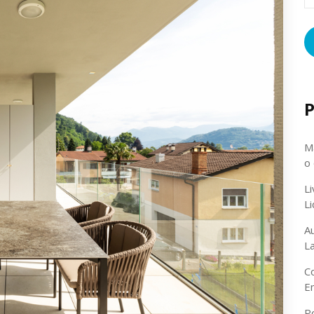
P
Ma
o
L
L
A
L
C
E
P