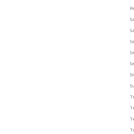
R
S
S
S
S
S
S
S
T
T
T
T