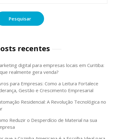
osts recentes
rketing digital para empresas locais em Curitiba:
 que realmente gera venda?
ivros para Empresas: Como a Leitura Fortalece
iderança, Gestão e Crescimento Empresarial
utomação Residencial: A Revolução Tecnológica no
ar
omo Reduzir o Desperdício de Material na sua
mpresa
or que a Cozinha Americana é a Escolha Ideal para