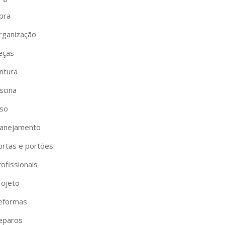
bra
rganização
eças
ntura
scina
iso
lanejamento
ortas e portões
ofissionais
rojeto
eformas
eparos