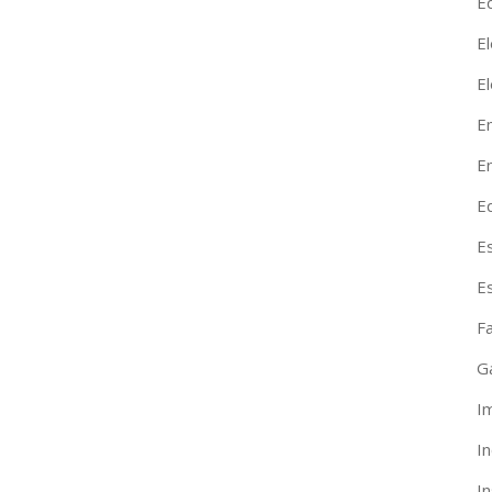
Ed
El
E
E
En
E
E
E
F
G
I
I
I