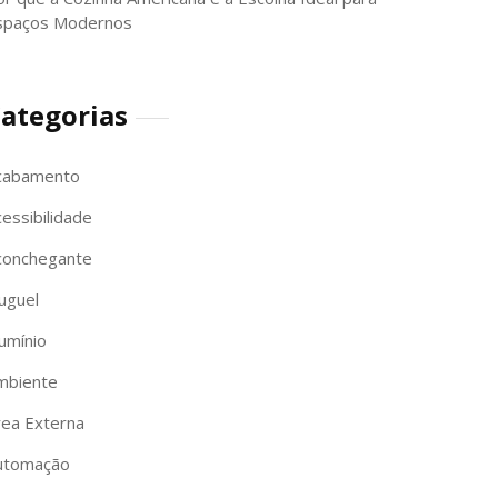
spaços Modernos
ategorias
cabamento
essibilidade
conchegante
uguel
umínio
mbiente
rea Externa
utomação